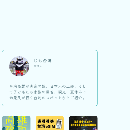
じも台湾
管理人
台湾高雄が実家の嫁、日本人の旦那、そし
て子どもたち家族の帰省、観光、夏休みに
地元民が行く台湾のスポットなどご紹介。