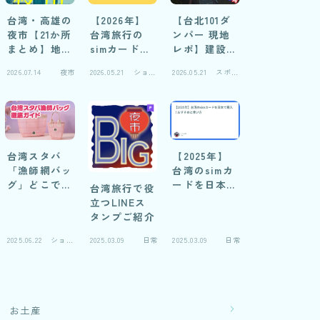
台湾・高雄の
【2026年】
【台北101ダ
夜市【21か所
台湾旅行の
ンパー 現地
まとめ】地元
simカードお
レポ】建設中
民の妻に聞い
すすめ自腹レ
写真と仕組み
2026.07.14
夜市
2026.05.21
ショッ
2026.05.21
スポッ
た！おすすめ
ビュー
解説
ピング
ト
比較＆閉鎖夜
市の実録
台湾スタバ
【2025年】
「漁師網バッ
台湾のsimカ
グ」どこで売
ードを日本で
台湾旅行で役
ってる？徹底
購入！おすす
立つLINEス
ガイド2026
めと使い方
タンプご紹介
2025.06.22
ショッ
2025.03.09
日常
2025.03.09
日常
ピング
お土産