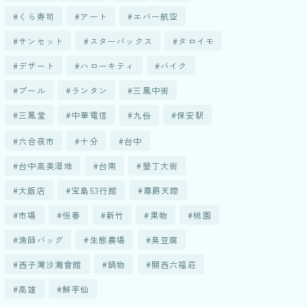
くら寿司
アート
エバー航空
サンセット
スターバックス
タロイモ
デザート
ハローキティ
バイク
プール
ランタン
三鳳中街
三鳳堂
中華電信
九份
保安駅
六合夜市
十分
台中
台中高美湿地
台南
墾丁大街
大飯店
宝島53行館
尊爵天際
市場
恒春
新竹
果物
桃園
漁師バッグ
生態農場
臭豆腐
西子灣沙灘會館
鍋物
關西六福莊
高雄
鮮芋仙