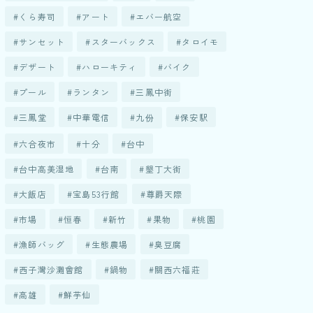
くら寿司
アート
エバー航空
サンセット
スターバックス
タロイモ
デザート
ハローキティ
バイク
プール
ランタン
三鳳中街
三鳳堂
中華電信
九份
保安駅
六合夜市
十分
台中
台中高美湿地
台南
墾丁大街
大飯店
宝島53行館
尊爵天際
市場
恒春
新竹
果物
桃園
漁師バッグ
生態農場
臭豆腐
西子灣沙灘會館
鍋物
關西六福莊
高雄
鮮芋仙