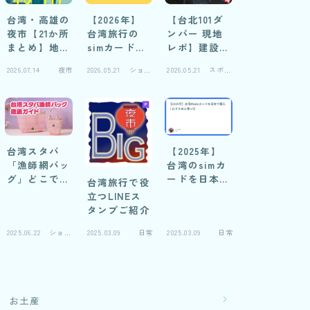
台湾・高雄の
【2026年】
【台北101ダ
夜市【21か所
台湾旅行の
ンパー 現地
まとめ】地元
simカードお
レポ】建設中
民の妻に聞い
すすめ自腹レ
写真と仕組み
2026.07.14
夜市
2026.05.21
ショッ
2026.05.21
スポッ
た！おすすめ
ビュー
解説
ピング
ト
比較＆閉鎖夜
市の実録
台湾スタバ
【2025年】
「漁師網バッ
台湾のsimカ
グ」どこで売
ードを日本で
台湾旅行で役
ってる？徹底
購入！おすす
立つLINEス
ガイド2026
めと使い方
タンプご紹介
2025.06.22
ショッ
2025.03.09
日常
2025.03.09
日常
ピング
お土産