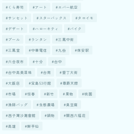
くら寿司
アート
エバー航空
サンセット
スターバックス
タロイモ
デザート
ハローキティ
バイク
プール
ランタン
三鳳中街
三鳳堂
中華電信
九份
保安駅
六合夜市
十分
台中
台中高美湿地
台南
墾丁大街
大飯店
宝島53行館
尊爵天際
市場
恒春
新竹
果物
桃園
漁師バッグ
生態農場
臭豆腐
西子灣沙灘會館
鍋物
關西六福莊
高雄
鮮芋仙