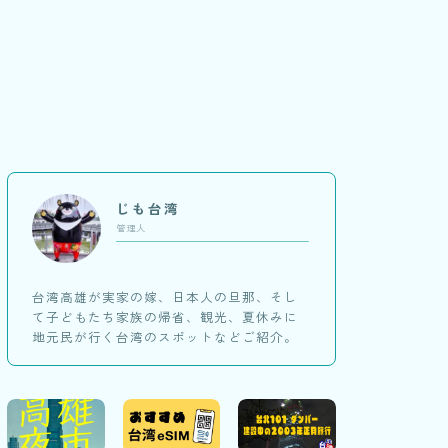
じも台湾
管理人
台湾高雄が実家の嫁、日本人の旦那、そし
て子どもたち家族の帰省、観光、夏休みに
地元民が行く台湾のスポットなどご紹介。