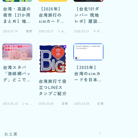
台湾・高雄の
【2026年】
【台北101ダ
夜市【21か所
台湾旅行の
ンパー 現地
まとめ】地元
simカードお
レポ】建設中
民の妻に聞い
すすめ自腹レ
写真と仕組み
2026.07.14
夜市
2026.05.21
ショッ
2026.05.21
スポッ
た！おすすめ
ビュー
解説
ピング
ト
比較＆閉鎖夜
市の実録
台湾スタバ
【2025年】
「漁師網バッ
台湾のsimカ
グ」どこで売
ードを日本で
台湾旅行で役
ってる？徹底
購入！おすす
立つLINEス
ガイド2026
めと使い方
タンプご紹介
2025.06.22
ショッ
2025.03.09
日常
2025.03.09
日常
ピング
お土産