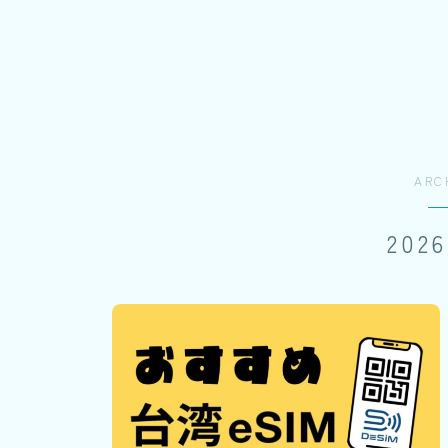
ARC
202