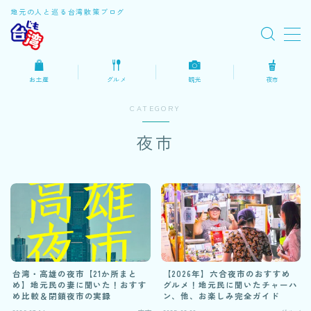
地元の人と巡る台湾散策ブログ
MENU
お土産
グルメ
観光
夜市
スポット
CATEGORY
日常
夜市
グルメ
夜市
ショッピング
台湾・高雄の夜市【21か所まと
【2026年】六合夜市のおすすめ
め】地元民の妻に聞いた！おすす
グルメ！地元民に聞いたチャーハ
め比較＆閉鎖夜市の実録
ン、他、お楽しみ完全ガイド