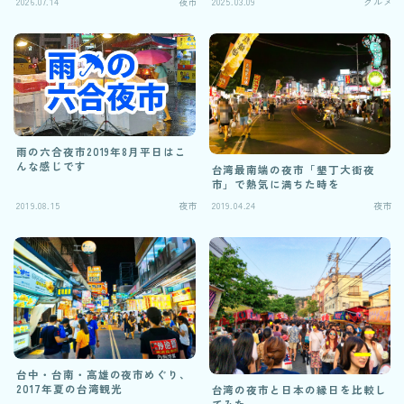
2026.07.14
夜市
2025.03.09
グルメ
雨の六合夜市2019年8月平日はこ
んな感じです
台湾最南端の夜市「墾丁大街夜
市」で熱気に満ちた時を
2019.08.15
夜市
2019.04.24
夜市
台中・台南・高雄の夜市めぐり、
2017年夏の台湾観光
台湾の夜市と日本の縁日を比較し
てみた