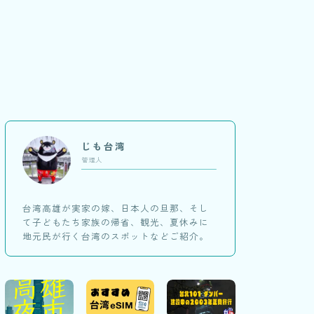
じも台湾
管理人
台湾高雄が実家の嫁、日本人の旦那、そし
て子どもたち家族の帰省、観光、夏休みに
地元民が行く台湾のスポットなどご紹介。