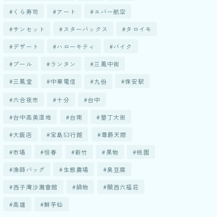
くら寿司
アート
エバー航空
サンセット
スターバックス
タロイモ
デザート
ハローキティ
バイク
プール
ランタン
三鳳中街
三鳳堂
中華電信
九份
保安駅
六合夜市
十分
台中
台中高美湿地
台南
墾丁大街
大飯店
宝島53行館
尊爵天際
市場
恒春
新竹
果物
桃園
漁師バッグ
生態農場
臭豆腐
西子灣沙灘會館
鍋物
關西六福莊
高雄
鮮芋仙