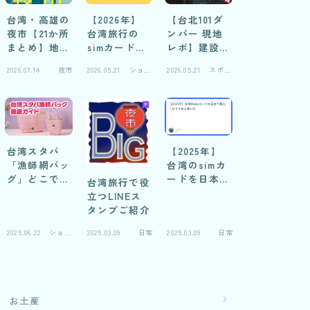
台湾・高雄の
【2026年】
【台北101ダ
夜市【21か所
台湾旅行の
ンパー 現地
まとめ】地元
simカードお
レポ】建設中
民の妻に聞い
すすめ自腹レ
写真と仕組み
2026.07.14
夜市
2026.05.21
ショッ
2026.05.21
スポッ
た！おすすめ
ビュー
解説
ピング
ト
比較＆閉鎖夜
市の実録
台湾スタバ
【2025年】
「漁師網バッ
台湾のsimカ
グ」どこで売
ードを日本で
台湾旅行で役
ってる？徹底
購入！おすす
立つLINEス
ガイド2026
めと使い方
タンプご紹介
2025.06.22
ショッ
2025.03.09
日常
2025.03.09
日常
ピング
お土産