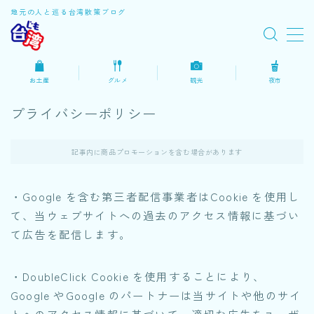
地元の人と巡る台湾散策ブログ
MENU
お土産
グルメ
観光
夜市
スポット
プライバシーポリシー
日常
記事内に商品プロモーションを含む場合があります
グルメ
・Google を含む第三者配信事業者はCookie を使用し
て、当ウェブサイトへの過去のアクセス情報に基づい
夜市
て広告を配信します。
ショッピング
・DoubleClick Cookie を使用することにより、
Google やGoogle のパートナーは当サイトや他のサイ
トへのアクセス情報に基づいて、適切な広告をユーザ