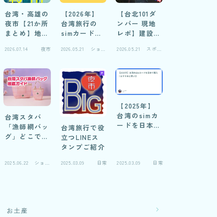
台湾・高雄の
【2026年】
【台北101ダ
夜市【21か所
台湾旅行の
ンパー 現地
まとめ】地元
simカードお
レポ】建設中
民の妻に聞い
すすめ自腹レ
写真と仕組み
2026.07.14
夜市
2026.05.21
ショッ
2026.05.21
スポッ
た！おすすめ
ビュー
解説
ピング
ト
比較＆閉鎖夜
市の実録
【2025年】
台湾のsimカ
台湾スタバ
ードを日本で
「漁師網バッ
台湾旅行で役
購入！おすす
グ」どこで売
立つLINEス
めと使い方
ってる？徹底
タンプご紹介
ガイド2026
2025.06.22
ショッ
2025.03.09
日常
2025.03.09
日常
ピング
お土産