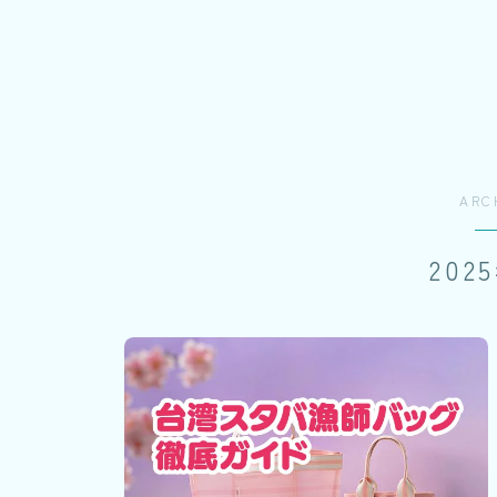
ARC
202