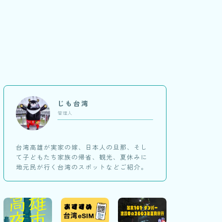
じも台湾
管理人
台湾高雄が実家の嫁、日本人の旦那、そし
て子どもたち家族の帰省、観光、夏休みに
地元民が行く台湾のスポットなどご紹介。