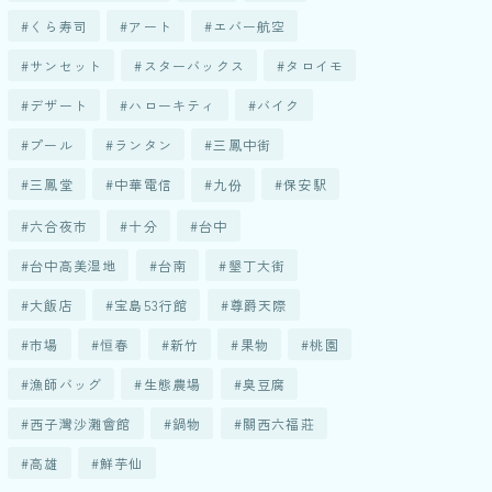
くら寿司
アート
エバー航空
サンセット
スターバックス
タロイモ
デザート
ハローキティ
バイク
プール
ランタン
三鳳中街
三鳳堂
中華電信
九份
保安駅
六合夜市
十分
台中
台中高美湿地
台南
墾丁大街
大飯店
宝島53行館
尊爵天際
市場
恒春
新竹
果物
桃園
漁師バッグ
生態農場
臭豆腐
西子灣沙灘會館
鍋物
關西六福莊
高雄
鮮芋仙