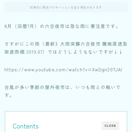
記事内に商品プロモーションを含む場合があります
8月（旧暦7月）の六合夜市は急な雨に要注意です。
さすがにこの雨（最新》大雨突襲六合夜市 攤商濕透急
架遮雨棚 2019.07）ではどうしようもないですが↓↓
https://www.youtube.com/watch?v=XwDgn20TJAI
台風が多い季節の屋外夜市は、いつも雨との戦いで
す。
Contents
CLOSE