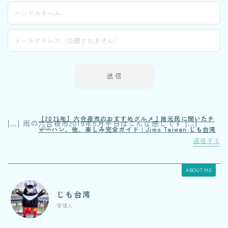
【2025年】六合夜市のおすすめグルメ！地元民に聞いたチ
[…] 雨の六合夜市2019年8月平日はこんな感じです […]
1年前
ャーハン、他、楽しみ完全ガイド｜Jimo Taiwan じも台湾
返信する
ABOUT ME
じも台湾
管理人