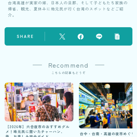
台湾高雄が実家の嫁、日本人の旦那、そして子どもたち家族の
帰省、観光、夏休みに地元民が行く台湾のスポットなどご紹
介。
SHARE
Recommend
こちらの記事もどうぞ
【2026年】六合夜市のおすすめグル
メ！地元民に聞いたチャーハン、
台中・台南・高雄の夜市めぐり
他、お楽しみ完全ガイド