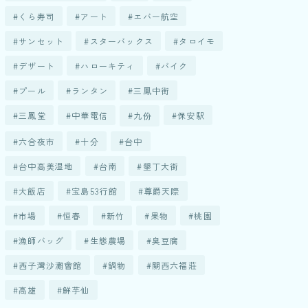
くら寿司
アート
エバー航空
サンセット
スターバックス
タロイモ
デザート
ハローキティ
バイク
プール
ランタン
三鳳中街
三鳳堂
中華電信
九份
保安駅
六合夜市
十分
台中
台中高美湿地
台南
墾丁大街
大飯店
宝島53行館
尊爵天際
市場
恒春
新竹
果物
桃園
漁師バッグ
生態農場
臭豆腐
西子灣沙灘會館
鍋物
關西六福莊
高雄
鮮芋仙