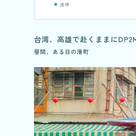
追伸
台湾、高雄で赴くままにDP2Mer
昼間、ある日の港町