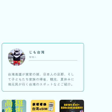
じも台湾
管理人
台湾高雄が実家の嫁、日本人の旦那、そし
て子どもたち家族の帰省、観光、夏休みに
地元民が行く台湾のスポットなどご紹介。