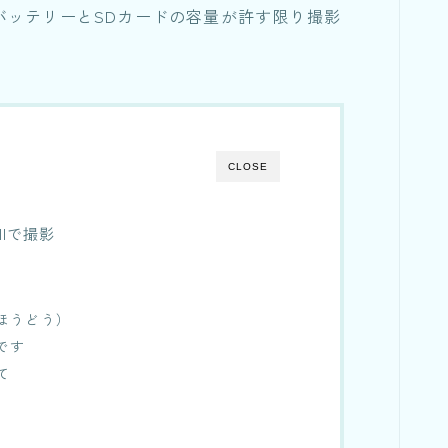
バッテリーとSDカードの容量が許す限り撮影
CLOSE
llで撮影
ほうどう）
です
て