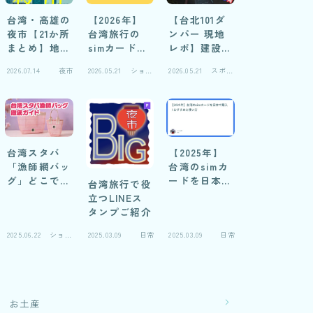
台湾・高雄の
【2026年】
【台北101ダ
夜市【21か所
台湾旅行の
ンパー 現地
まとめ】地元
simカードお
レポ】建設中
民の妻に聞い
すすめ自腹レ
写真と仕組み
2026.07.14
夜市
2026.05.21
ショッ
2026.05.21
スポッ
た！おすすめ
ビュー
解説
ピング
ト
比較＆閉鎖夜
市の実録
台湾スタバ
【2025年】
「漁師網バッ
台湾のsimカ
グ」どこで売
ードを日本で
台湾旅行で役
ってる？徹底
購入！おすす
立つLINEス
ガイド2026
めと使い方
タンプご紹介
2025.06.22
ショッ
2025.03.09
日常
2025.03.09
日常
ピング
お土産