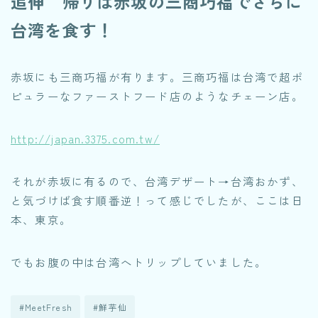
追伸 帰りは赤坂の三商巧福でさらに
台湾を食す！
赤坂にも三商巧福が有ります。三商巧福は台湾で超ポ
ピュラーなファーストフード店のようなチェーン店。
http://japan.3375.com.tw/
それが赤坂に有るので、台湾デザート→台湾おかず、
と気づけば食す順番逆！って感じでしたが、ここは日
本、東京。
でもお腹の中は台湾へトリップしていました。
#MeetFresh
#鮮芋仙