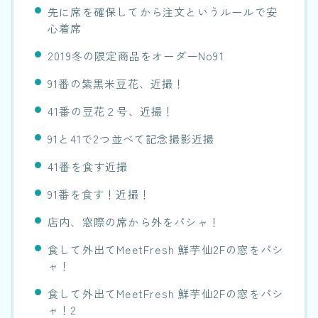
先に席を確保してから注文というルールで安
心着席
2019冬の限定商品をオーダーNo91
91番の紫黒米豆花、近撮！
41番の豆花２号、近撮！
91と41で2つ並べて記念撮影近撮
41番を食す近撮
91番を食す！近撮！
店内、窓際の席から外をパシャ！
食して外出てMeetFresh 鮮芋仙2Fの窓をパシ
ャ！
食して外出てMeetFresh 鮮芋仙2Fの窓をパシ
ャ！2