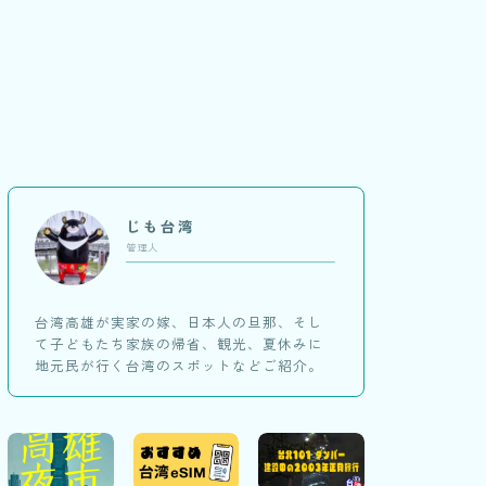
じも台湾
管理人
台湾高雄が実家の嫁、日本人の旦那、そし
て子どもたち家族の帰省、観光、夏休みに
地元民が行く台湾のスポットなどご紹介。