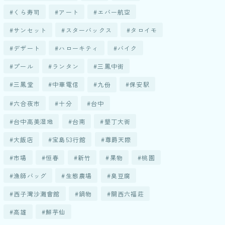
くら寿司
アート
エバー航空
サンセット
スターバックス
タロイモ
デザート
ハローキティ
バイク
プール
ランタン
三鳳中街
三鳳堂
中華電信
九份
保安駅
六合夜市
十分
台中
台中高美湿地
台南
墾丁大街
大飯店
宝島53行館
尊爵天際
市場
恒春
新竹
果物
桃園
漁師バッグ
生態農場
臭豆腐
西子灣沙灘會館
鍋物
關西六福莊
高雄
鮮芋仙