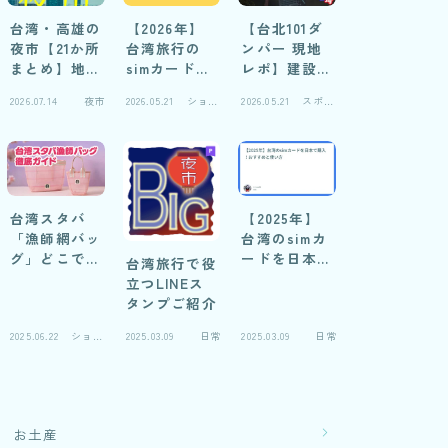
台湾・高雄の
【2026年】
【台北101ダ
夜市【21か所
台湾旅行の
ンパー 現地
まとめ】地元
simカードお
レポ】建設中
民の妻に聞い
すすめ自腹レ
写真と仕組み
2026.07.14
夜市
2026.05.21
ショッ
2026.05.21
スポッ
た！おすすめ
ビュー
解説
ピング
ト
比較＆閉鎖夜
市の実録
台湾スタバ
【2025年】
「漁師網バッ
台湾のsimカ
グ」どこで売
ードを日本で
台湾旅行で役
ってる？徹底
購入！おすす
立つLINEス
ガイド2026
めと使い方
タンプご紹介
2025.06.22
ショッ
2025.03.09
日常
2025.03.09
日常
ピング
お土産